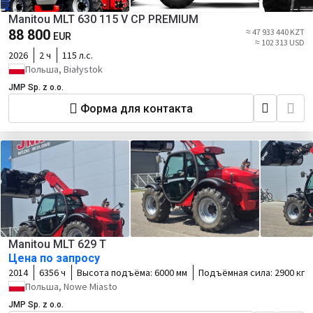
Manitou MLT 630 115 V CP PREMIUM
88 800
≈ 47 933 440 KZT
EUR
≈ 102 313 USD
2026
2 ч
115 л.с.
Польша, Białystok
JMP Sp. z o.o.
Форма для контакта
Manitou MLT 629 T
Цена по запросу
2014
6356 ч
Высота подъёма:
6000 мм
Подъёмная сила:
2900 кг
Польша, Nowe Miasto
JMP Sp. z o.o.