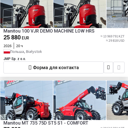
Manitou 100 VJR DEMO MACHINE LOW HRS
25 880
≈ 13 969 791 KZT
EUR
≈ 29 818 USD
2026
20 ч
Польша, Białystok
JMP Sp. z o.o.
Форма для контакта
Manitou MT 735 75D ST5 S1 - COMFORT