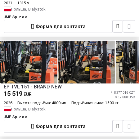
2021
1315 ч
Польша, Białystok
JMP Sp. z o.o.
Форма для контакта
EP TVL 151 - BRAND NEW
15 519
≈ 8 377 016 KZT
EUR
≈ 17 880 USD
2026
Высота подъёма:
4800 мм
Подъёмная сила:
1500 кг
Польша, Białystok
JMP Sp. z o.o.
Форма для контакта