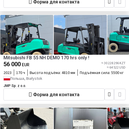
Форма для контакта
Mitsubishi FB 55 NH DEMO 170 hrs only !
56 000
≈ 30 228 296 KZT
EUR
≈ 64 522 USD
2023
170 ч
Высота подъёма:
4810 мм
Подъёмная сила:
5500 кг
Польша, Białystok
JMP Sp. z o.o.
Форма для контакта