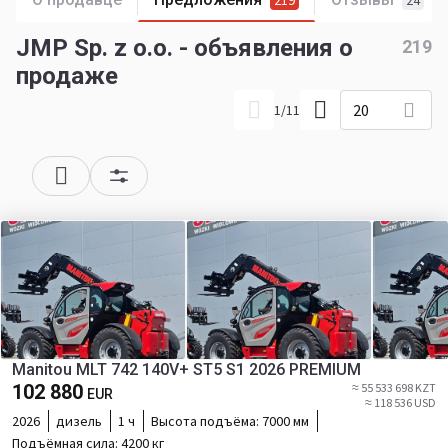
219
24
JMP Sp. z o.o. - объявления о
219
продаже
20
1
/
11
Manitou MLT 742 140V+ ST5 S1 2026 PREMIUM
102 880
≈ 55 533 698 KZT
EUR
≈ 118 536 USD
2026
дизель
1 ч
Высота подъёма:
7000 мм
Подъёмная сила:
4200 кг