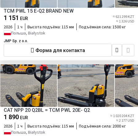
TCM PWL 15 E-Q2 BRAND NEW
1 151
≈ 621 299 KZT
EUR
≈ 1 326 USD
2026
1 ч
Высота подъёма:
115 мм
Подъёмная сила:
1500 кг
Польша, Białystok
JMP Sp. z o.o.
Форма для контакта
CAT NPP 20 Q2BL = TCM PWL 20E- Q2
1 890
≈ 1 020 204 KZT
EUR
≈ 2 177 USD
2026
1 ч
Высота подъёма:
115 мм
Подъёмная сила:
2000 кг
Польша, Białystok