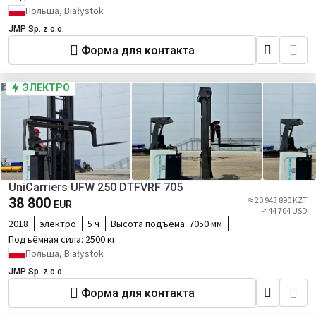
Польша, Białystok
JMP Sp. z o.o.
Форма для контакта
ЭЛЕКТРО
UniCarriers UFW 250 DTFVRF 705
38 800
≈ 20 943 890 KZT
EUR
≈ 44 704 USD
2018
электро
5 ч
Высота подъёма:
7050 мм
Подъёмная сила:
2500 кг
Польша, Białystok
JMP Sp. z o.o.
Форма для контакта