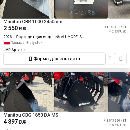
Manitou CBR 1000 2450mm
2 550
≈ 1 376 467 KZT
EUR
≈ 2 938 USD
2026
Подходит для моделей:
ALL MODELS
incl MRT with recco system
Польша, Białystok
JMP Sp. z o.o.
Форма для контакта
Manitou CBG 1850 DA MS
4 897
≈ 2 643 356 KZT
EUR
≈ 5 642 USD