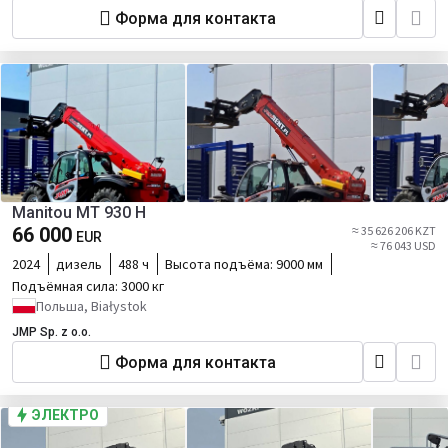
Форма для контакта
Manitou MT 930 H
66 000
≈ 35 626 206 KZT
EUR
≈ 76 043 USD
2024
дизель
488 ч
Высота подъёма:
9000 мм
Подъёмная сила:
3000 кг
Польша, Białystok
JMP Sp. z o.o.
Форма для контакта
ЭЛЕКТРО