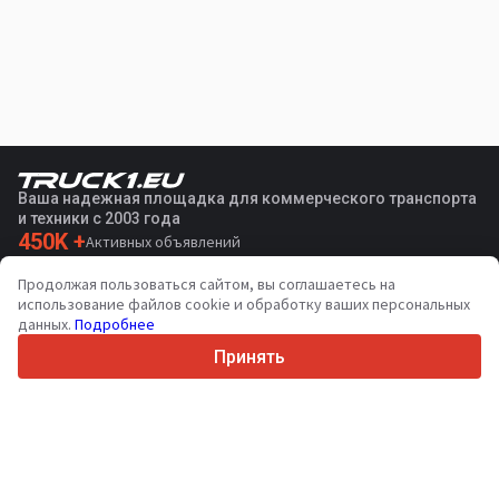
Ваша надежная площадка для коммерческого транспорта
и техники с 2003 года
450K +
Активных объявлений
70+
Стран по всему миру
Продолжая пользоваться сайтом, вы соглашаетесь на
36
Поддерживаемых языков
использование файлов cookie и обработку ваших персональных
данных.
Подробнее
4.7/5
Trustpilot
Принять
Продавцам
Услуги по продвижению
Цены на платные услуги сайта