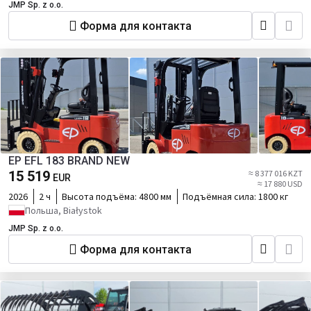
JMP Sp. z o.o.
Форма для контакта
EP EFL 183 BRAND NEW
15 519
≈ 8 377 016 KZT
EUR
≈ 17 880 USD
2026
2 ч
Высота подъёма:
4800 мм
Подъёмная сила:
1800 кг
Польша, Białystok
JMP Sp. z o.o.
Форма для контакта