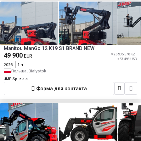
Manitou ManGo 12 K19 S1 BRAND NEW
49 900
≈ 26 935 570 KZT
EUR
≈ 57 493 USD
2026
1 ч
Польша, Białystok
JMP Sp. z o.o.
Форма для контакта