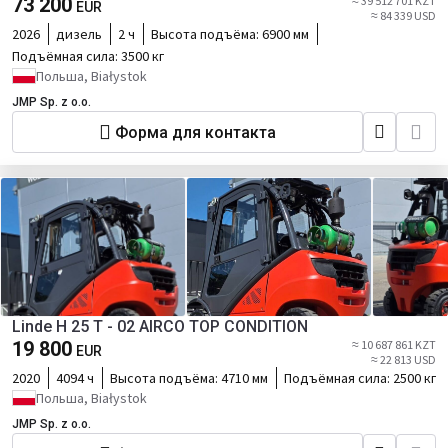
73 200
≈ 39 512 701 KZT
EUR
≈ 84 339 USD
2026
дизель
2 ч
Высота подъёма:
6900 мм
Подъёмная сила:
3500 кг
Польша, Białystok
JMP Sp. z o.o.
Форма для контакта
Linde H 25 T - 02 AIRCO TOP CONDITION
19 800
≈ 10 687 861 KZT
EUR
≈ 22 813 USD
2020
4094 ч
Высота подъёма:
4710 мм
Подъёмная сила:
2500 кг
Польша, Białystok
JMP Sp. z o.o.