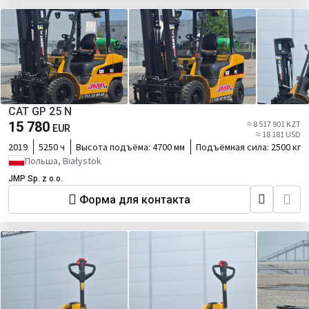
CAT GP 25 N
15 780
≈ 8 517 901 KZT
EUR
≈ 18 181 USD
2019
5250 ч
Высота подъёма:
4700 мм
Подъёмная сила:
2500 кг
Польша, Białystok
JMP Sp. z o.o.
Форма для контакта