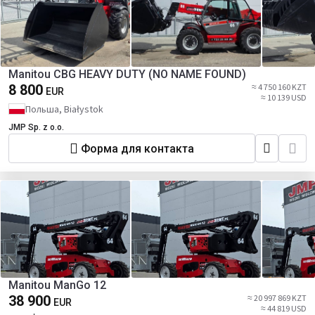
Manitou CBG HEAVY DUTY (NO NAME FOUND)
8 800
≈ 4 750 160 KZT
EUR
≈ 10 139 USD
Польша, Białystok
JMP Sp. z o.o.
Форма для контакта
Manitou ManGo 12
38 900
≈ 20 997 869 KZT
EUR
≈ 44 819 USD