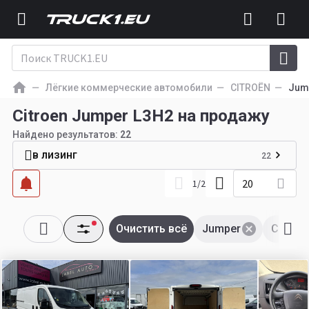
Лёгкие коммерческие автомобили
CITROËN
Jum
Citroen Jumper L3H2 на продажу
Найдено результатов:
22
в лизинг
22
20
1
/
2
Очистить всё
Jumper
CITRO