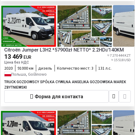
Citroën Jumper L3H2 *57900zł NETTO* 2.2HDi/140KM
13 469
≈ 7 270 444 KZT
EUR
≈ 15 518 USD
Цена без НДС
2020
91000 км
дизель
Количество мест:
3
131 л.с.
Польша, Goślinowo
TRUCK GOZDOWSCY SPÓŁKA CYWILNA ANGELIKA GOZDOWSKA MAREK
ZBYTNIEWSKI
Форма для контакта