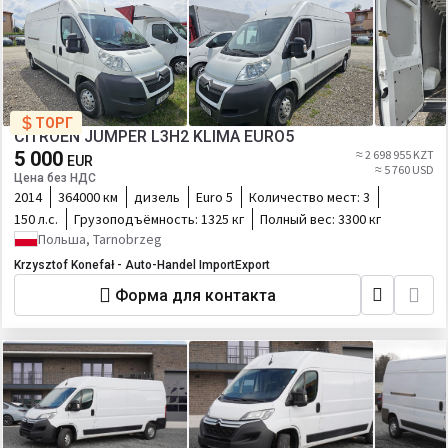
ТОРГ
CITROËN JUMPER L3H2 KLIMA EURO5
5 000
≈ 2 698 955 KZT
EUR
≈ 5 760 USD
Цена без НДС
2014
364000 км
дизель
Euro 5
Количество мест:
3
150 л.с.
Грузоподъёмность:
1325 кг
Полный вес:
3300 кг
Польша, Tarnobrzeg
Krzysztof Konefał - Auto-Handel ImportExport
Форма для контакта