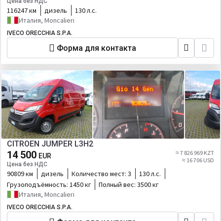
Цена без НДС
116247 км
дизель
130 л.с.
Италия, Moncalieri
IVECO ORECCHIA S.P.A.
Форма для контакта
CITROEN JUMPER L3H2
14 500
≈ 7 826 969 KZT
EUR
≈ 16 706 USD
Цена без НДС
90809 км
дизель
Количество мест:
3
130 л.с.
Грузоподъёмность:
1450 кг
Полный вес:
3500 кг
Италия, Moncalieri
IVECO ORECCHIA S.P.A.