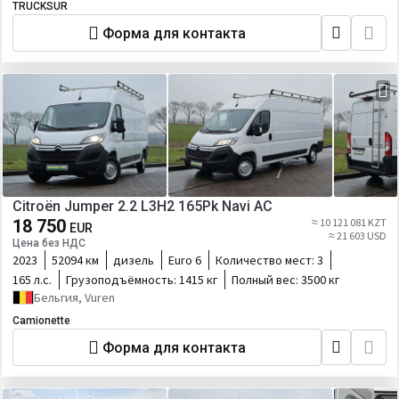
TRUCKSUR
Форма для контакта
Citroën Jumper 2.2 L3H2 165Pk Navi AC
18 750
≈ 10 121 081 KZT
EUR
≈ 21 603 USD
Цена без НДС
2023
52094 км
дизель
Euro 6
Количество мест:
3
165 л.с.
Грузоподъёмность:
1415 кг
Полный вес:
3500 кг
Бельгия, Vuren
Camionette
Форма для контакта