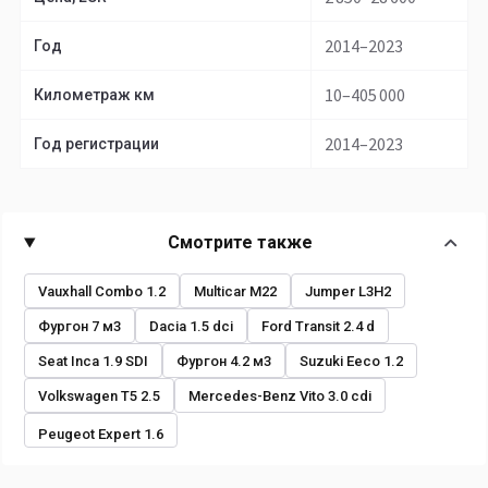
2014–2023
Год
10–405 000
Километраж км
2014–2023
Год регистрации
Смотрите также
Vauxhall Combo 1.2
Multicar M22
Jumper L3H2
Фургон 7 м3
Dacia 1.5 dci
Ford Transit 2.4 d
Seat Inca 1.9 SDI
Фургон 4.2 м3
Suzuki Eeco 1.2
Volkswagen T5 2.5
Mercedes-Benz Vito 3.0 cdi
Peugeot Expert 1.6