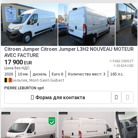
Citroen Jumper Citroen Jumper L3H2 NOUVEAU MOTEUR
AVEC FACTURE
17 900
≈ 9 662 258 KZT
EUR
≈ 20 624 USD
Цена без НДС
2020
10 км
дизель
Euro 6
Количество мест:
3
165 л.с.
Бельгия, Mont-Saint-Guibert
PIERRE LEBURTON sprl
Форма для контакта