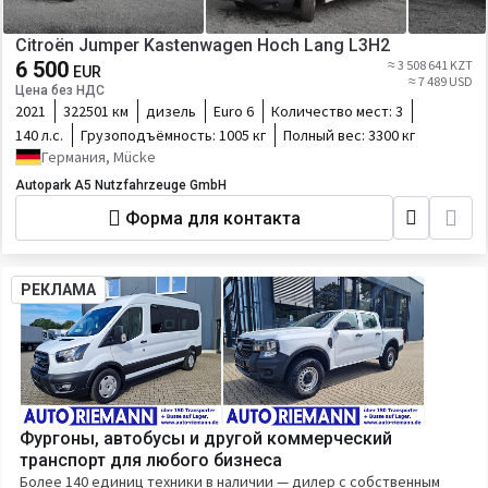
Citroën Jumper Kastenwagen Hoch Lang L3H2
6 500
≈ 3 508 641 KZT
EUR
≈ 7 489 USD
Цена без НДС
2021
322501 км
дизель
Euro 6
Количество мест:
3
140 л.с.
Грузоподъёмность:
1005 кг
Полный вес:
3300 кг
Германия, Mücke
Autopark A5 Nutzfahrzeuge GmbH
Форма для контакта
РЕКЛАМА
Фургоны, автобусы и другой коммерческий
транспорт для любого бизнеса
Более 140 единиц техники в наличии — дилер с собственным