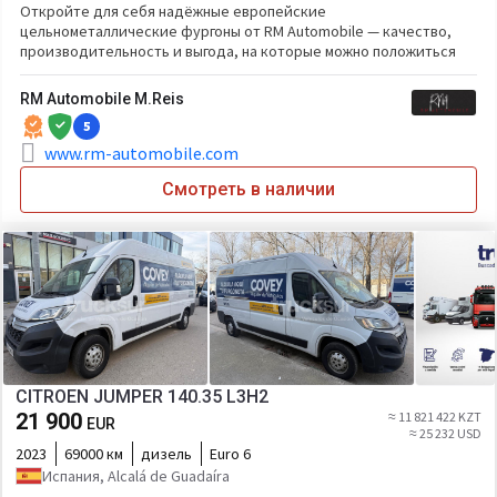
Откройте для себя надёжные европейские
цельнометаллические фургоны от RM Automobile — качество,
производительность и выгода, на которые можно положиться
RM Automobile M.Reis
5
www.rm-automobile.com
Смотреть в наличии
CITROEN JUMPER 140.35 L3H2
21 900
≈ 11 821 422 KZT
EUR
≈ 25 232 USD
2023
69000 км
дизель
Euro 6
Испания, Alcalá de Guadaíra