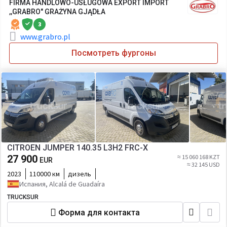
FIRMA HANDLOWO-USŁUGOWA EXPORT IMPORT
,,GRABRO" GRAŻYNA GJĄDŁA
3
www.grabro.pl
Посмотреть фургоны
CITROEN JUMPER 140.35 L3H2 FRC-X
27 900
≈ 15 060 168 KZT
EUR
≈ 32 145 USD
2023
110000 км
дизель
Испания, Alcalá de Guadaíra
TRUCKSUR
Форма для контакта