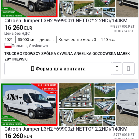
Citroën Jumper L3H2 *69900zł NETTO* 2.2HDi/140KM
16 260
≈ 8 777 001 KZT
EUR
≈ 18 734 USD
Цена без НДС
2021
95000 км
дизель
Количество мест:
3
140 л.с.
Польша, Goślinowo
TRUCK GOZDOWSCY SPÓŁKA CYWILNA ANGELIKA GOZDOWSKA MAREK
ZBYTNIEWSKI
Форма для контакта
Citroën Jumper L3H2 *69900zł NETTO* 2.2HDi/140KM
16 260
≈ 8 777 001 KZT
EUR