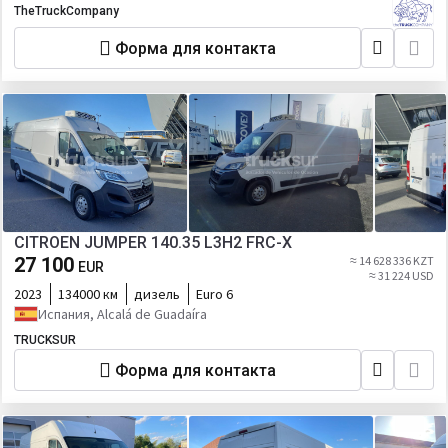
TheTruckCompany
Форма для контакта
CITROEN JUMPER 140.35 L3H2 FRC-X
27 100
≈ 14 628 336 KZT
EUR
≈ 31 224 USD
2023
134000 км
дизель
Euro 6
Испания, Alcalá de Guadaíra
TRUCKSUR
Форма для контакта