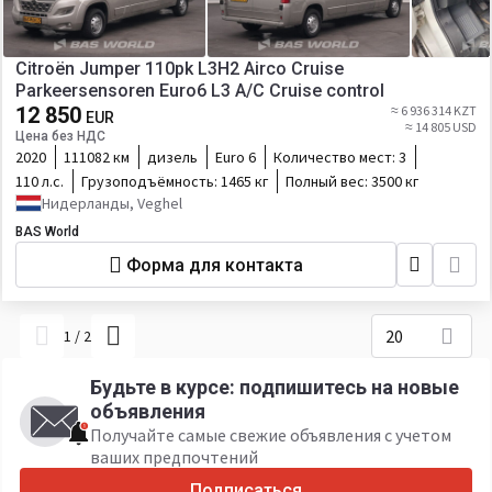
Citroën Jumper 110pk L3H2 Airco Cruise
Parkeersensoren Euro6 L3 A/C Cruise control
12 850
≈ 6 936 314 KZT
EUR
≈ 14 805 USD
Цена без НДС
2020
111082 км
дизель
Euro 6
Количество мест:
3
110 л.с.
Грузоподъёмность:
1465 кг
Полный вес:
3500 кг
Нидерланды, Veghel
BAS World
Форма для контакта
20
1
/
2
Будьте в курсе: подпишитесь на новые
объявления
Получайте самые свежие объявления с учетом
ваших предпочтений
Подписаться