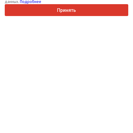
данных.
Подробнее
4.7/5
Trustpilot
Принять
Продавцам
Услуги по продвижению
Цены на платные услуги сайта
Поддержка
Покупателям
Отзывы о брендах
Выставки
Лизинг
Информация
О Truck1
Блог