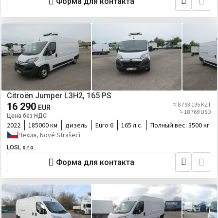
Форма для контакта
Citroën Jumper L3H2, 165 PS
16 290
≈ 8 793 195 KZT
EUR
≈ 18 769 USD
Цена без НДС
2022
185000 км
дизель
Euro 6
165 л.с.
Полный вес:
3500 кг
Чехия, Nové Strašecí
LOSL s.r.o.
Форма для контакта