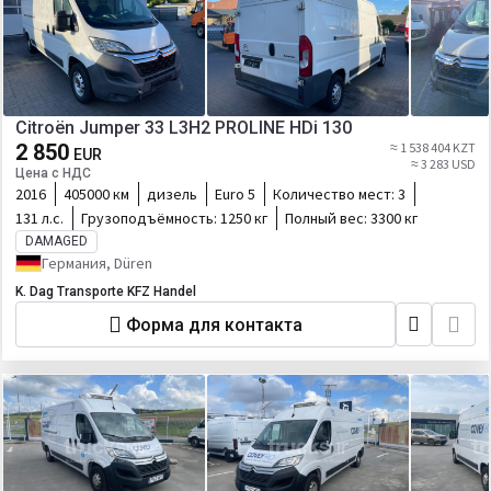
Citroën Jumper 33 L3H2 PROLINE HDi 130
2 850
≈ 1 538 404 KZT
EUR
≈ 3 283 USD
Цена с НДС
2016
405000 км
дизель
Euro 5
Количество мест:
3
131 л.с.
Грузоподъёмность:
1250 кг
Полный вес:
3300 кг
DAMAGED
Германия, Düren
K. Dag Transporte KFZ Handel
Форма для контакта