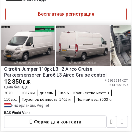
Бесплатная регистрация
Citroën Jumper 110pk L3H2 Airco Cruise
Parkeersensoren Euro6 L3 Airco Cruise control
12 850
≈ 6 936 314 KZT
EUR
≈ 14 805 USD
Цена без НДС
2020
111082 км
дизель
Euro 6
Количество мест:
3
110 л.с.
Грузоподъёмность:
1465 кг
Полный вес:
3500 кг
Нидерланды, Veghel
BAS World Vans
Форма для контакта