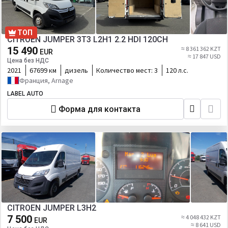
ТОП
CITROEN JUMPER 3T3 L2H1 2.2 HDI 120CH
15 490
≈ 8 361 362 KZT
EUR
≈ 17 847 USD
Цена без НДС
2021
67699 км
дизель
Количество мест:
3
120 л.с.
Франция, Arnage
LABEL AUTO
Форма для контакта
CITROEN JUMPER L3H2
7 500
≈ 4 048 432 KZT
EUR
≈ 8 641 USD