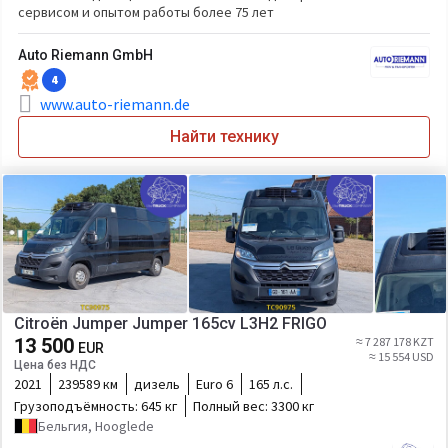
сервисом и опытом работы более 75 лет
Auto Riemann GmbH
4
www.auto-riemann.de
Найти технику
Citroën Jumper Jumper 165cv L3H2 FRIGO
13 500
≈ 7 287 178 KZT
EUR
≈ 15 554 USD
Цена без НДС
2021
239589 км
дизель
Euro 6
165 л.с.
Грузоподъёмность:
645 кг
Полный вес:
3300 кг
Бельгия, Hooglede