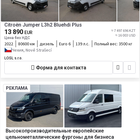
Citroën Jumper L3h2 Bluehdi Plus
13 890
≈ 7 497 696 KZT
EUR
≈ 16 003 USD
Цена без НДС
2022
80600 км
дизель
Euro 6
139 л.с.
Полный вес:
3500 кг
Чехия, Nové Strašecí
LOSL s.r.o.
Форма для контакта
РЕКЛАМА
Высокопроизводительные европейские
цельнометаллические фургоны для бизнеса