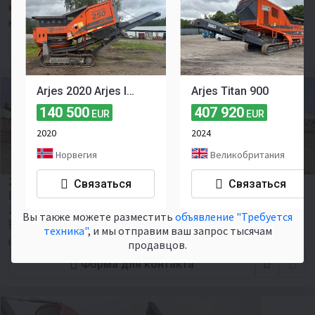
Польша, Kałduny
Kennedy Machines
Форма для контакта
Arjes 2020 Arjes Impaktor 250 Avfallskvern
Arjes Titan 900
140 500
407 920
EUR
EUR
2020
2024
Норвегия
Великобритания
2020 Arjes VZ 750 DK
Связаться
Связаться
Цена по запросу
2020
Вы также можете разместить
объявление "Требуется
Великобритания, Bristol
техника"
, и мы отправим ваш запрос тысячам
IO Plant LTD
продавцов.
Форма для контакта