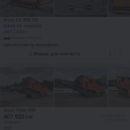
Arjes VZ 850 DK
Цена по запросу
2017
4152 ч
Польша, Oleśnica
Gajos Kruszarki Sp. Komandytowa
Форма для контакта
Arjes Titan 900
407 920
≈ 221 071 020 KZT
EUR
≈ 471 347 USD
Аукцион
2024