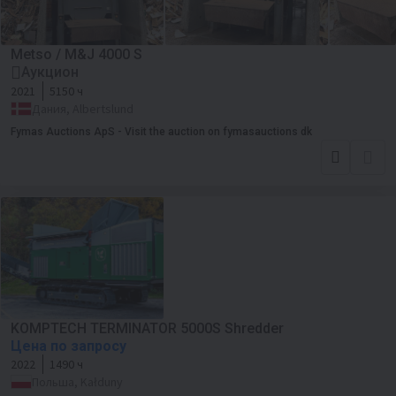
Metso / M&J 4000 S
Аукцион
2021
5150 ч
Дания, Albertslund
Fymas Auctions ApS - Visit the auction on fymasauctions dk
KOMPTECH TERMINATOR 5000S Shredder
Цена по запросу
2022
1490 ч
Польша, Kałduny