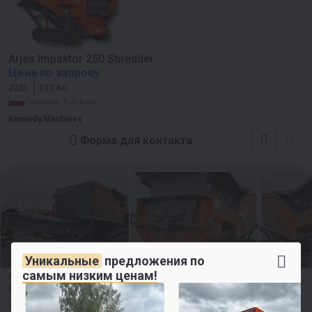
Arjes Impaktor 250 Shredder
Цена по запросу
2021
172 л.с.
Польша, Kałduny
Kennedy Machines
Форма для контакта
Уникальные
предложения по
самым низким ценам!
ARJES IMPAKTOR 250 Shredder
Цена по запросу
2022
172 л.с.