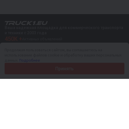
Ваша надежная площадка для коммерческого транспорта
и техники с 2003 года
450K +
Активных объявлений
70+
Стран по всему миру
Продолжая пользоваться сайтом, вы соглашаетесь на
36
Поддерживаемых языков
использование файлов cookie и обработку ваших персональных
данных.
Подробнее
4.7/5
Trustpilot
Принять
Продавцам
Услуги по продвижению
Цены на платные услуги сайта
Поддержка
Покупателям