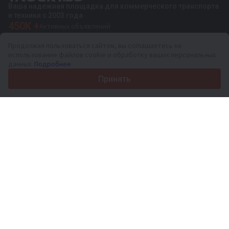
Ваша надежная площадка для коммерческого транспорта
и техники с 2003 года
450K +
Активных объявлений
70+
Стран по всему миру
Продолжая пользоваться сайтом, вы соглашаетесь на
36
Поддерживаемых языков
использование файлов cookie и обработку ваших персональных
данных.
Подробнее
4.7/5
Trustpilot
Принять
Продавцам
Услуги по продвижению
Цены на платные услуги сайта
Поддержка
Покупателям
Отзывы о брендах
Выставки
Лизинг