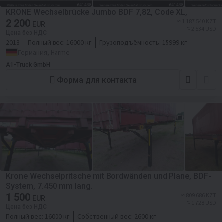
KRONE Wechselbrücke Jumbo BDF 7,82, Code XL,
2 200
≈ 1 187 540 KZT
EUR
≈ 2 534 USD
Цена без НДС
2013
Полный вес:
16000 кг
Грузоподъёмность:
15999 кг
Германия, Harme
A1-Truck GmbH
Форма для контакта
Krone Wechselpritsche mit Bordwänden und Plane, BDF-
System, 7.450 mm lang.
1 500
≈ 809 686 KZT
EUR
≈ 1 728 USD
Цена без НДС
Полный вес:
16000 кг
Собственный вес:
2600 кг