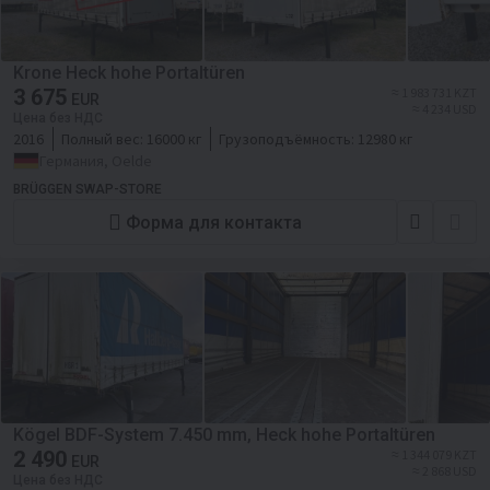
Krone Heck hohe Portaltüren
3 675
≈ 1 983 731 KZT
EUR
≈ 4 234 USD
Цена без НДС
2016
Полный вес:
16000 кг
Грузоподъёмность:
12980 кг
Германия, Oelde
BRÜGGEN SWAP-STORE
Форма для контакта
Kögel BDF-System 7.450 mm, Heck hohe Portaltüren
2 490
≈ 1 344 079 KZT
EUR
≈ 2 868 USD
Цена без НДС