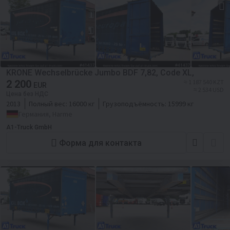
KRONE Wechselbrücke Jumbo BDF 7,82, Code XL,
2 200
≈ 1 187 540 KZT
EUR
≈ 2 534 USD
Цена без НДС
2013
Полный вес:
16000 кг
Грузоподъёмность:
15999 кг
Германия, Harme
A1-Truck GmbH
Форма для контакта