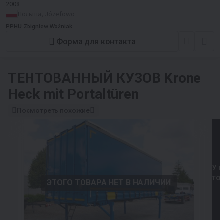
2008
Польша, Józefowo
PPHU Zbigniew Woźniak
Форма для контакта
ТЕНТОВАННЫЙ КУЗОВ
Krone
Heck mit Portaltüren
Посмотреть похожие
У 
т
ЭТОГО ТОВАРА НЕТ В НАЛИЧИИ