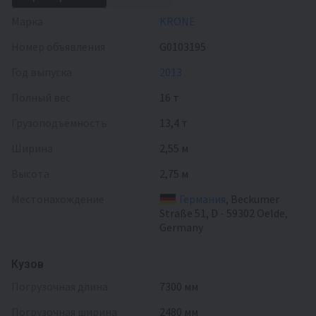
Марка
KRONE
Номер объявления
G0103195
Год выпуска
2013
Полный вес
16 т
Грузоподъёмность
13,4 т
Ширина
2,55 м
Высота
2,75 м
Местонахождение
Германия
, Beckumer
Straße 51, D - 59302 Oelde,
Germany
Кузов
погрузочная длина
7300 мм
погрузочная ширина
2480 мм