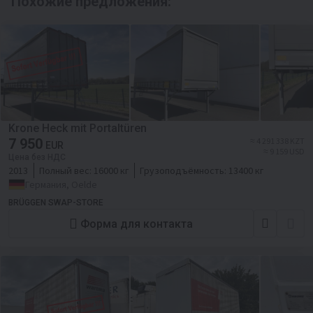
Похожие предложения:
Krone Heck mit Portaltüren
7 950
≈ 4 291 338 KZT
EUR
≈ 9 159 USD
Цена без НДС
2013
Полный вес:
16000 кг
Грузоподъёмность:
13400 кг
Германия, Oelde
BRÜGGEN SWAP-STORE
Форма для контакта