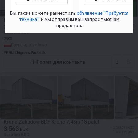
Вы также можете разместить
объявление "Требуется
техника"
, и мы отправим ваш запрос тысячам
Krone Zabudowa BDF Krone 7.45
продавцов.
3 609
≈ 1 948 105 KZT
EUR
≈ 4 158 USD
Цена без НДС
2008
Польша, Józefowo
PPHU Zbigniew Woźniak
Форма для контакта
Krone Zabudow BDF Krone 7,45m 18 palet
3 563
≈ 1 923 275 KZT
EUR
≈ 4 105 USD
Цена без НДС