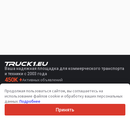
Ваша надежная площадка для коммерческого транспорта
и техники с 2003 года
450K +
Активных объявлений
70+
Стран по всему миру
Продолжая пользоваться сайтом, вы соглашаетесь на
36
Поддерживаемых языков
использование файлов cookie и обработку ваших персональных
данных.
Подробнее
4.7/5
Trustpilot
Принять
Продавцам