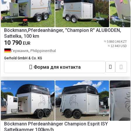
Böckmann,Pferdeanhänger, "Champion R" ALUBODEN,
Sattelka, 100 km
10 790
≈ 5 860 146 KZT
EUR
≈ 12 443 USD
Германия, Philippinenthal
Gerhold GmbH & Co. KG
Форма для контакта
Böckmann Pferdeanhänger Champion Esprit ISY
Sattelkammer 100km/h