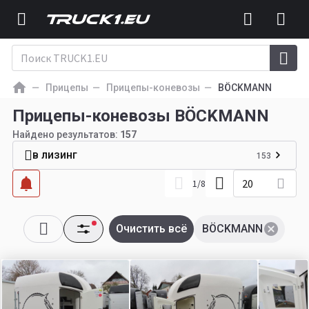
Прицепы
Прицепы-коневозы
BÖCKMANN
Прицепы-коневозы BÖCKMANN
Найдено результатов:
157
в лизинг
153
20
1
/
8
Очистить всё
BÖCKMANN