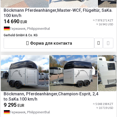
Böckmann Pferdeanhänger,Master-WCF, Flügeltür, SaKa.
100 km/h
14 690
≈ 7 978 271 KZT
EUR
≈ 16 941 USD
Германия, Philippinenthal
Gerhold GmbH & Co. KG
Форма для контакта
Böckmann, Pferdeanhänger,Champion-Esprit, 2,4
to.SaKa.100 km/h
9 295
≈ 5 048 198 KZT
EUR
≈ 10 719 USD
Германия, Philippinenthal