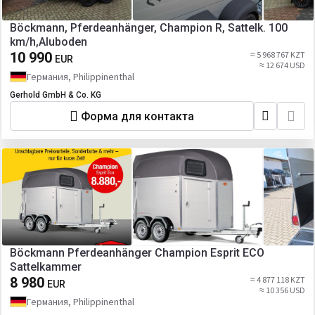
Böckmann, Pferdeanhänger, Champion R, Sattelk. 100
km/h,Aluboden
10 990
≈ 5 968 767 KZT
EUR
≈ 12 674 USD
Германия, Philippinenthal
Gerhold GmbH & Co. KG
Форма для контакта
Böckmann Pferdeanhänger Champion Esprit ECO
Sattelkammer
8 980
≈ 4 877 118 KZT
EUR
≈ 10 356 USD
Германия, Philippinenthal