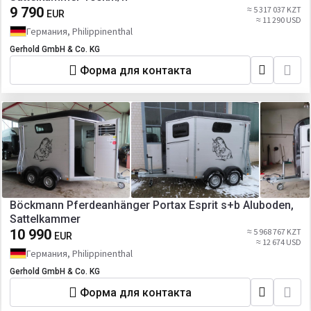
9 790
≈ 5 317 037 KZT
EUR
≈ 11 290 USD
Германия, Philippinenthal
Gerhold GmbH & Co. KG
Форма для контакта
Böckmann Pferdeanhänger Portax Esprit s+b Aluboden,
Sattelkammer
10 990
≈ 5 968 767 KZT
EUR
≈ 12 674 USD
Германия, Philippinenthal
Gerhold GmbH & Co. KG
Форма для контакта