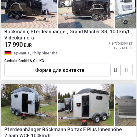
Böckmann, Pferdeanhänger, Grand Master SR, 100 km/h,
Videokamera
17 990
≈ 9 770 530 KZT
EUR
≈ 20 747 USD
Германия, Philippinenthal
Gerhold GmbH & Co. KG
Форма для контакта
Pferdeanhänger Böckmann Portax E Plus Innenhöhe
2,55m WCF 100km/h