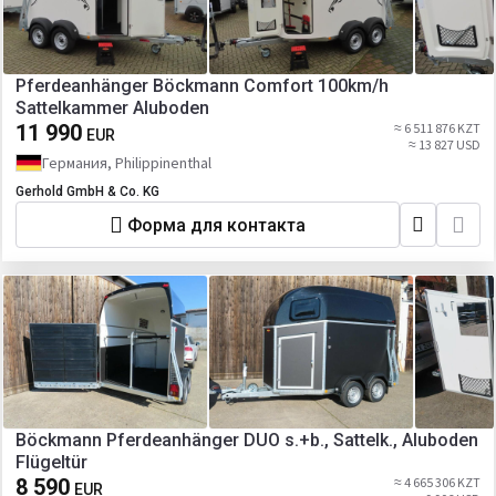
Pferdeanhänger Böckmann Comfort 100km/h
Sattelkammer Aluboden
11 990
≈ 6 511 876 KZT
EUR
≈ 13 827 USD
Германия, Philippinenthal
Gerhold GmbH & Co. KG
Форма для контакта
Böckmann Pferdeanhänger DUO s.+b., Sattelk., Aluboden
Flügeltür
8 590
≈ 4 665 306 KZT
EUR