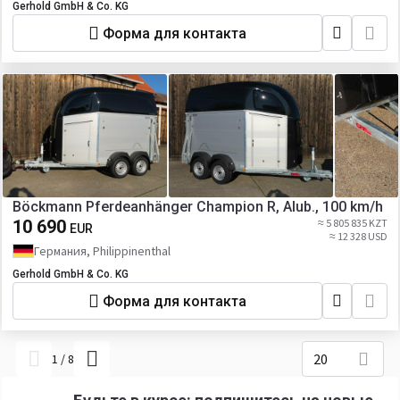
Gerhold GmbH & Co. KG
Форма для контакта
Böckmann Pferdeanhänger Champion R, Alub., 100 km/h
10 690
≈ 5 805 835 KZT
EUR
≈ 12 328 USD
Германия, Philippinenthal
Gerhold GmbH & Co. KG
Форма для контакта
20
1
/
8