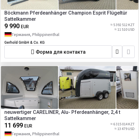
Böckmann Pferdeanhänger Champion Esprit Flügeltür
Sattelkammer
9 990
≈ 5 392 512 KZT
EUR
≈ 11 510 USD
Германия, Philippinenthal
Gerhold GmbH & Co. KG
Форма для контакта
neuwertiger CARELINER, Alu- Pferdeanhänger, 2,4 t
Sattelkammer
11 699
≈ 6 315 014 KZT
EUR
≈ 13 479 USD
Германия, Philippinenthal