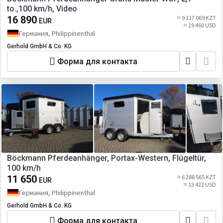
to.,100 km/h, Video
16 890
≈ 9 117 069 KZT
EUR
≈ 19 460 USD
Германия, Philippinenthal
Gerhold GmbH & Co. KG
Форма для контакта
Böckmann Pferdeanhänger, Portax-Western, Flügeltür,
100 km/h
11 650
≈ 6 288 565 KZT
EUR
≈ 13 422 USD
Германия, Philippinenthal
Gerhold GmbH & Co. KG
Форма для контакта