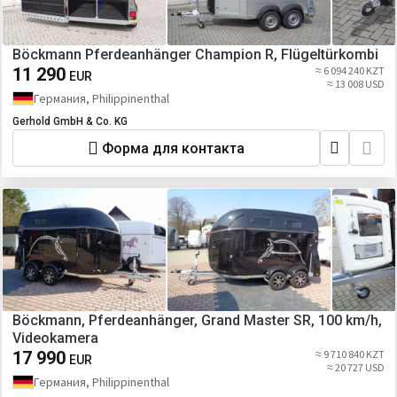
Böckmann Pferdeanhänger Champion R, Flügeltürkombi
11 290
≈ 6 094 240 KZT
EUR
≈ 13 008 USD
Германия, Philippinenthal
Gerhold GmbH & Co. KG
Форма для контакта
Böckmann, Pferdeanhänger, Grand Master SR, 100 km/h,
Videokamera
17 990
≈ 9 710 840 KZT
EUR
≈ 20 727 USD
Германия, Philippinenthal