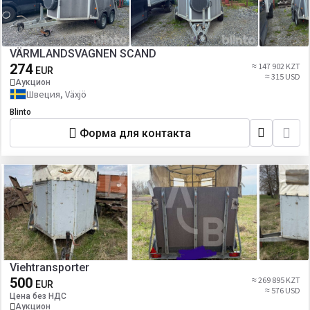
VÄRMLANDSVAGNEN SCAND
274
≈ 147 902 KZT
EUR
≈ 315 USD
Аукцион
Швеция, Växjö
Blinto
Форма для контакта
Viehtransporter
500
≈ 269 895 KZT
EUR
≈ 576 USD
Цена без НДС
Аукцион