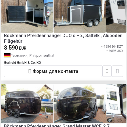
Böckmann Pferdeanhänger DUO s.+b., Sattelk., Aluboden
Flügeltür
8 590
≈ 4 636 804 KZT
EUR
≈ 9 897 USD
Германия, Philippinenthal
Gerhold GmbH & Co. KG
Форма для контакта
Böckmann Pferdeanhänger Grand Master WCF, 2,7