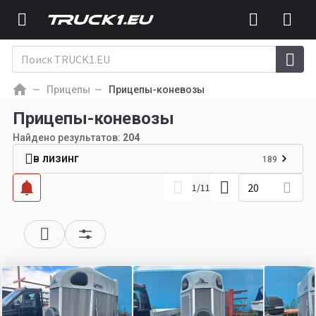
Прицепы
Прицепы-коневозы
Прицепы-коневозы
Найдено результатов:
204
в лизинг
189
20
1
/
11