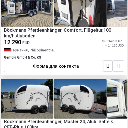
Böckmann Pferdeanhänger, Comfort, Flügeltür,100
km/h,Aluboden
12 290
≈ 6 634 031 KZT
EUR
≈ 14 160 USD
Германия, Philippinenthal
Gerhold GmbH & Co. KG
Форма для контакта
Böckmann Pferdeanhänger, Master 24, Alub. Sattelk.
CFF-Plus 100km