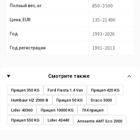
850–3 500
Полный вес, кг
135–21 490
Цена, EUR
1993–2026
Год
1991–2013
Год регистрации
Смотрите также
Прицеп 350 KG
Ford Fiesta 1.4 Van
Прицеп 420 KG
Humbaur HZ 2000-B
Прицеп 50 KG
Draco 3000
Lider 40360
Прицеп 10000 KG
7X4 прицеп
Прицеп 550 KG
Lider 43440
Anssems AMT Eco 2000