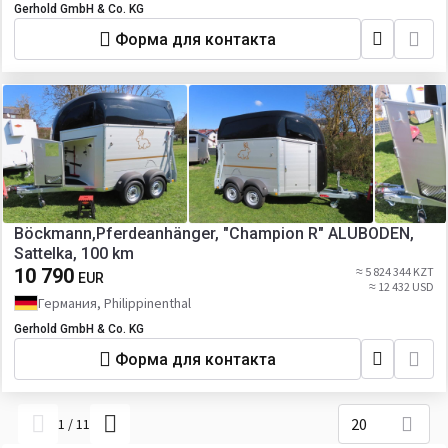
Gerhold GmbH & Co. KG
Форма для контакта
Böckmann,Pferdeanhänger, "Champion R" ALUBODEN,
Sattelka, 100 km
10 790
≈ 5 824 344 KZT
EUR
≈ 12 432 USD
Германия, Philippinenthal
Gerhold GmbH & Co. KG
Форма для контакта
20
1
/
11