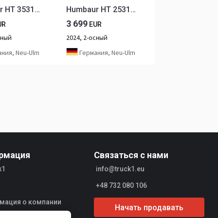
Humbaur HT 353121 Hochlader 3,5 to. 3100 x 2100 x 350 mm
Humbaur HT 253118 Hochlader 2,5 to. 3100 x 1850 x 350 mm
3 699
UR
EUR
сный
2024, 2-осный
ния, Neu-Ulm
Германия, Neu-Ulm
рмация
Связаться с нами
k1
info@truck1.eu
+48 732 080 106
мация о компании
Начать продавать