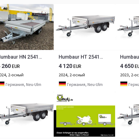
Humbaur HN 254118 Hochlader 2,5 to. 4100 x 1850 x 350 mm
Humbaur HT 254118 Hochlader 2,5 to. 4100 x 1850 x 350 mm
4 260
4 120
4 650
EUR
EUR
E
024, 2-осный
2024, 2-осный
2023, 2-о
Германия, Neu-Ulm
Германия, Neu-Ulm
Герма