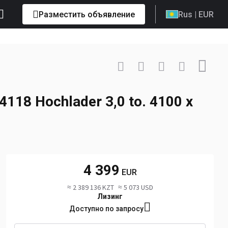
Разместить объявление
Rus
| EUR
Связаться
+49 163 ... Показать
118 Hochlader 3,0 to. 4100 x
4 399
EUR
≈ 2 389 136 KZT
≈ 5 073 USD
Лизинг
Доступно по запросу