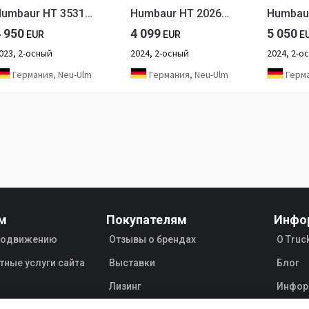
Humbaur HT 353118 Hochlader 3,5 to. 3100 x 1850 x 350 mm
Humbaur HT 202616 Hochlader 2,0 to. Plane +​ Spriegel 180 cm, 2650 x 1650 x 300 mm
4 950
4 099
5 050
EUR
EUR
E
023, 2-осный
2024, 2-осный
2024, 2-о
Германия, Neu-Ulm
Германия, Neu-Ulm
Герма
м
Покупателям
Инфо
продвижению
Отзывы о брендах
О Truc
тные услуги сайта
Выставки
Блог
Лизинг
Инфор