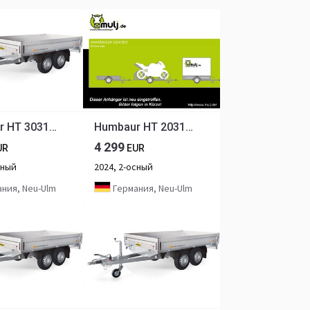
Humbaur HT 303121 Hochlader 3,0 to. 3100 x 2100 x 350 mm
Humbaur HT 203116 Hochlader 2,0 to. 3100 x 1650 x 300 mm
4 299
UR
EUR
сный
2024, 2-осный
ния, Neu-Ulm
Германия, Neu-Ulm