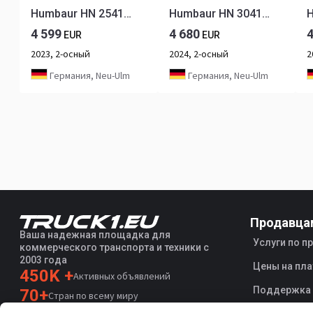
Humbaur HN 254121 Hochlader 2,5 to. 4100 x 2100 x 350 mm
Humbaur HN 304121 Hochlader 3,0 to. 4100 x 2100 x 350 mm
4 599
4 680
EUR
EUR
2023, 2-осный
2024, 2-осный
2
Германия, Neu-Ulm
Германия, Neu-Ulm
Продавца
Ваша надежная площадка для
Услуги по 
коммерческого транспорта и техники с
2003 года
Цены на пла
450K +
Активных объявлений
Поддержка
70+
Стран по всему миру