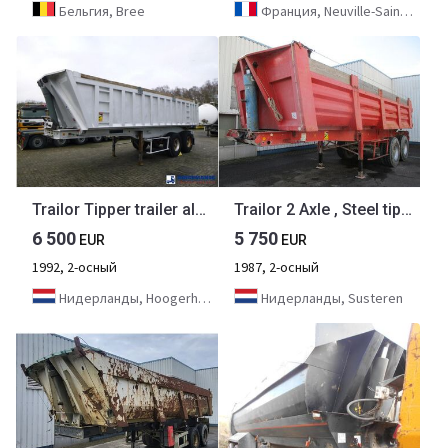
Бельгия, Bree
Франция, Neuville-Saint-Amand
Trailor Tipper trailer alu 23 m3
Trailor 2 Axle , Steel tipper trailer , Spring suspension , Drum brakes
6 500
5 750
EUR
EUR
1992, 2-осный
1987, 2-осный
Нидерланды, Hoogerheide
Нидерланды, Susteren