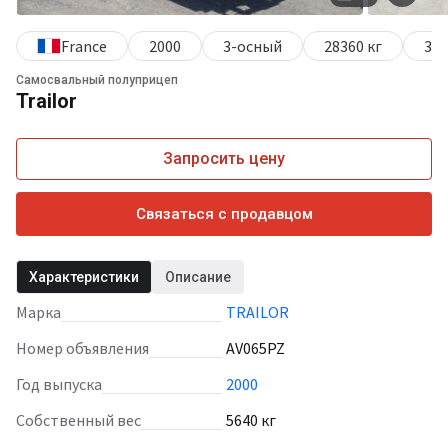
France
2000
3-осный
28360 кг
340
Самосвальный полуприцеп
Trailor
Запросить цену
Связаться с продавцом
Характеристики
Описание
Марка
TRAILOR
Номер объявления
AV065PZ
Год выпуска
2000
Собственный вес
5640 кг