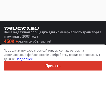
Ваша надежная площадка для коммерческого транспорта
и техники с 2003 года
450K +
Активных объявлений
70+
Стран по всему миру
Продолжая пользоваться сайтом, вы соглашаетесь на
36
Поддерживаемых языков
использование файлов cookie и обработку ваших персональных
данных.
Подробнее
4.7/5
Trustpilot
Принять
Продавцам
Связаться
Услуги по продвижению
Цены на платные услуги сайта
Поддержка