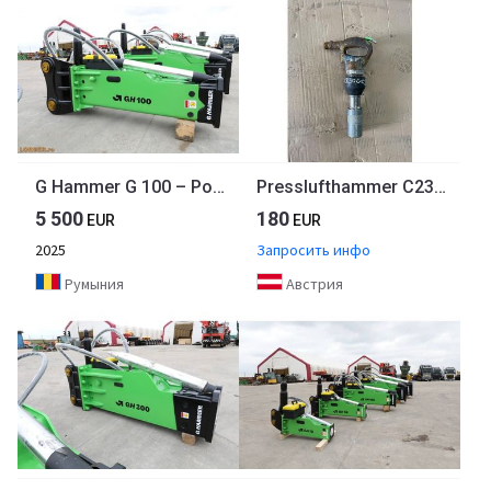
G Hammer G 100 – Power, not noise! New, 2025 Model
Presslufthammer C230G010
5 500
180
EUR
EUR
2025
Запросить инфо
Румыния
Австрия