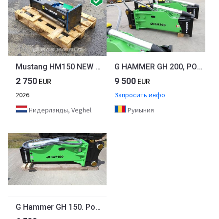
Mustang HM150 NEW UNUSED - SUITS 1,5-4,5 TON
G HAMMER GH 200, POWER, NOT NOISE ! NEW 2025 MODEL
2 750
9 500
EUR
EUR
2026
Запросить инфо
Нидерланды, Veghel
Румыния
G Hammer GH 150. Power, Not Noise ! NEW 2025 Model