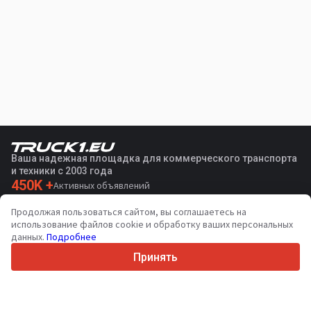
Ваша надежная площадка для коммерческого транспорта
и техники с 2003 года
450K +
Активных объявлений
70+
Стран по всему миру
Продолжая пользоваться сайтом, вы соглашаетесь на
36
Поддерживаемых языков
использование файлов cookie и обработку ваших персональных
данных.
Подробнее
4.7/5
Trustpilot
Принять
Продавцам
Связаться
Услуги по продвижению