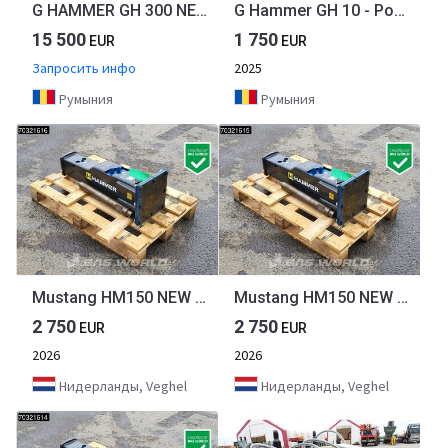
G HAMMER GH 300 NEW 2025 MODEL
G Hammer GH 10 - Power, Not Noise!
15 500
1 750
EUR
EUR
Запросить инфо
2025
Румыния
Румыния
Mustang HM150 NEW UNUSED - SUITS 1,5-4,5 TON
Mustang HM150 NEW UNUSED - SUITS 1,5-4,5 TON
2 750
2 750
EUR
EUR
2026
2026
Нидерланды, Veghel
Нидерланды, Veghel