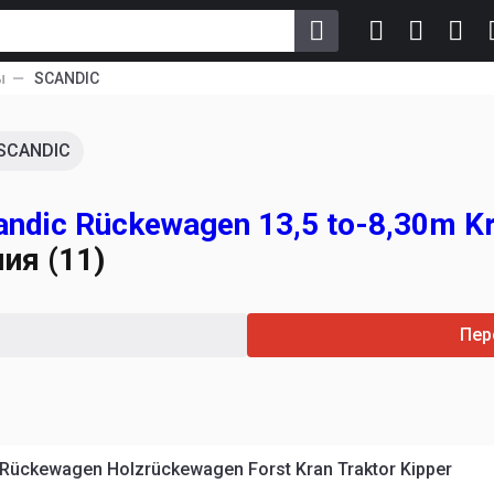
ы
SCANDIC
SCANDIC
ndic Rückewagen 13,5 to-8,30m K
ия (11)
Пер
Rückewagen Holzrückewagen Forst Kran Traktor Kipper