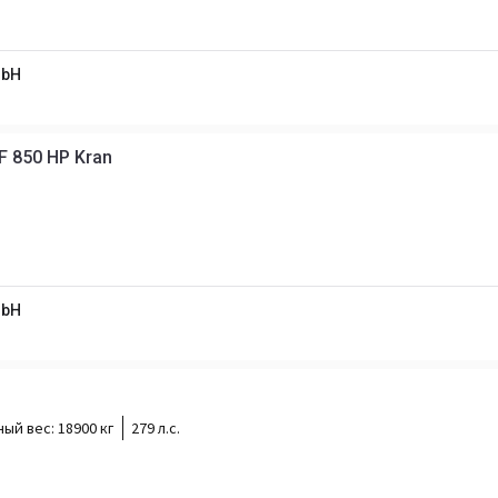
mbH
F 850 HP Kran
mbH
ный вес:
18900 кг
279 л.с.