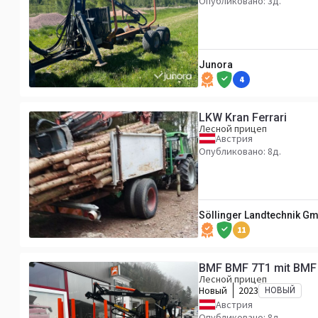
Опубликовано: 3д.
Junora
4
LKW Kran Ferrari
Лесной прицеп
Австрия
Опубликовано: 8д.
Söllinger Landtechnik G
11
BMF BMF 7T1 mit BMF 
Лесной прицеп
Новый
2023
НОВЫЙ
Австрия
Опубликовано: 8д.