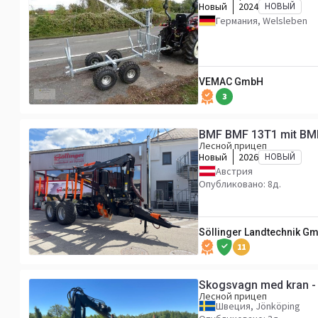
Новый
2024
НОВЫЙ
Германия, Welsleben
VEMAC GmbH
3
BMF BMF 13T1 mit BM
Лесной прицеп
Новый
2026
НОВЫЙ
Австрия
Опубликовано: 8д.
Söllinger Landtechnik G
11
Лесной прицеп
Швеция, Jönköping