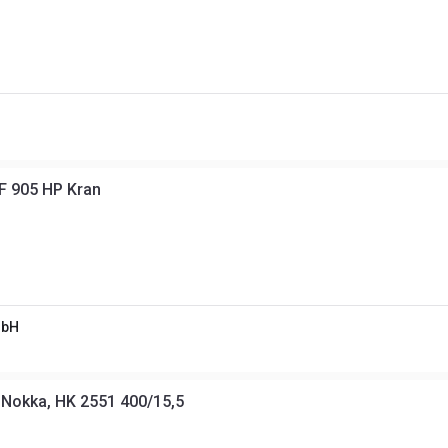
F 905 HP Kran
mbH
Skogsvagn med kran - Nokka, HK 2551 400/15,5