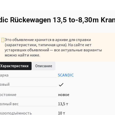
dic Rückewagen 13,5 to-8,30m Kra
Это объявление хранится в архиве для справки
(характеристики, типичная цена). На сайте нет
устаревших объявлений — все актуальные варианты
можно найти ниже.
У нас есть другие объявления похожие на этот
Характеристики
Описание
товар
Марка
SCANDIC
Посмотреть товары в наличии
Новый
Состояние
новое
Полный вес
13,5 т
Грузоподъёмность
10 т