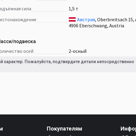
Подъёмная сила
1,5 т
Местонахождение
Австрия
, Oberbreitsach 15, 
4906 Eberschwang, Austria
асси/подвеска
количество осей
2-осный
 характер. Пожалуйста, подтвердите детали непосредственно
м
Покупателям
Инфо