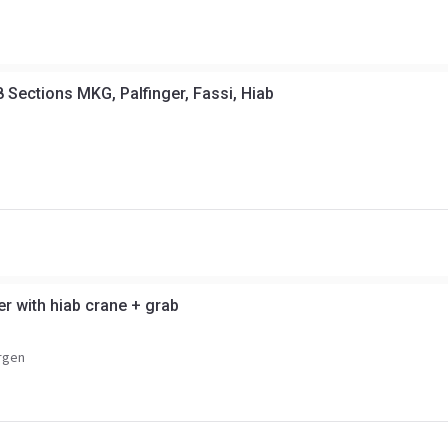
 Sections MKG, Palfinger, Fassi, Hiab
r with hiab crane + grab
rgen