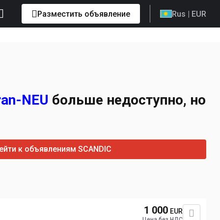
Разместить объявление
Rus
| EUR
ran-NEU
больше недоступно, но
ейти к объявлениям SCANDIC
1 000
EUR
Цена без НДС