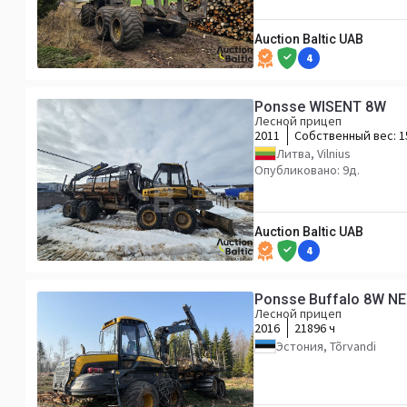
Auction Baltic UAB
4
Ponsse WISENT 8W
Лесной прицеп
2011
Собственный вес:
1
Литва, Vilnius
Опубликовано: 9д.
Auction Baltic UAB
4
Ponsse Buffalo 8W N
Лесной прицеп
2016
21896 ч
Эстония, Tõrvandi