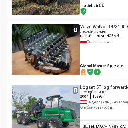
Tradehub OÜ
Valve Walvoil DPX100 8
Лесной прицеп
Новый
2024
НОВЫЙ
Польша, Jawor
Global Master Sp. z o.o.
2
Logset 5F log forwarde
Лесной прицеп
2007
15895 ч
Нидерланды, Zevenbe
Опубликовано: 8д.
TUIJTEL MACHINERY B.V.