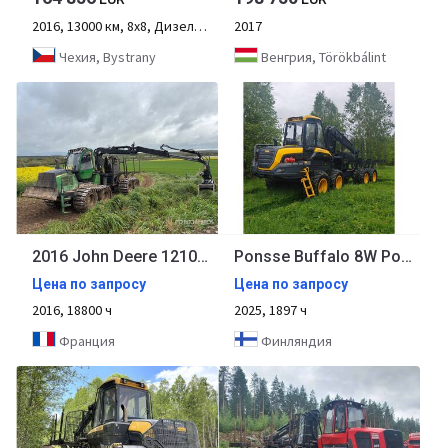
2016, 13000 км, 8х8, Дизель, 11000 ч, 4-осный
2017
Чехия, Bystrany
Венгрия, Törökbálint
2016 John Deere 1210E 8x8 Log Forwarder
Ponsse Buffalo 8W Ponsse Buffalo 8W
Цена по запросу
Цена по запросу
2016, 18800 ч
2025, 1897 ч
Франция
Финляндия