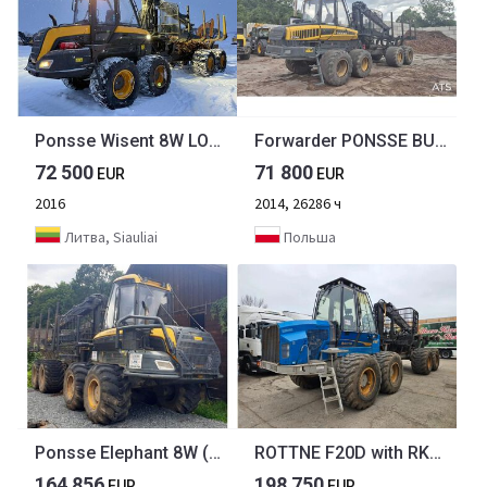
Ponsse Wisent 8W LONG Ponsse Wisent 8W LONG
Forwarder PONSSE BUFFALO 8W (2014)
72 500
71 800
EUR
EUR
2016
2014, 26286 ч
Литва, Siauliai
Польша
Ponsse Elephant 8W (+ K100+)
ROTTNE F20D with RK160 Crane
164 856
198 750
EUR
EUR