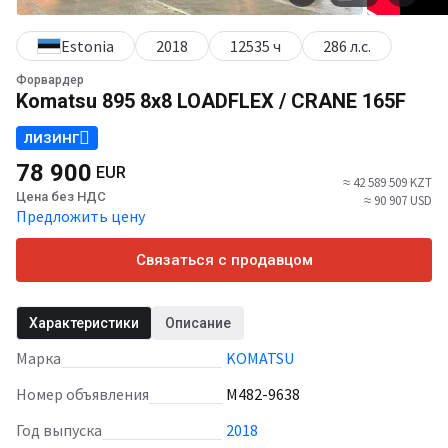
Estonia
2018
12535 ч
286 л.с.
Форвардер
Komatsu 895 8x8 LOADFLEX / CRANE 165F
ЛИЗИНГ
78 900
EUR
≈ 42 589 509 KZT
Цена без НДС
≈ 90 907 USD
Предложить цену
Связаться с продавцом
Характеристики
Описание
Марка
KOMATSU
Номер объявления
M482-9638
Год выпуска
2018