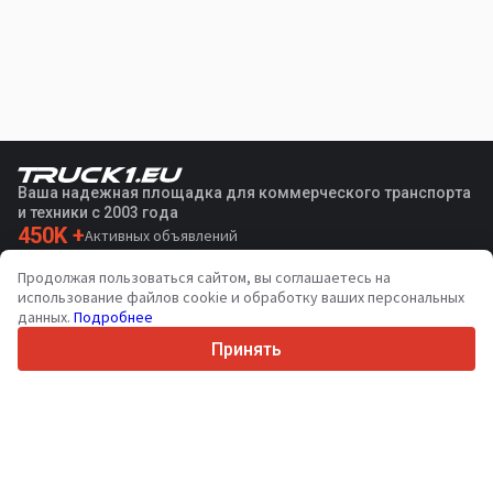
Ваша надежная площадка для коммерческого транспорта
и техники с 2003 года
450K +
Активных объявлений
70+
Стран по всему миру
Продолжая пользоваться сайтом, вы соглашаетесь на
36
Поддерживаемых языков
использование файлов cookie и обработку ваших персональных
данных.
Подробнее
4.7/5
Trustpilot
Принять
Продавцам
Связаться
Услуги по продвижению
Цены на платные услуги сайта