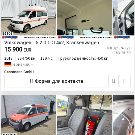
Volkswagen T5 2.0 TDI 4x2, Krankenwagen
15 900
≈ 8 582 676 KZT
EUR
≈ 18 319 USD
2013
334750 км
139 л.с.
Грузоподъёмность:
450 кг
Германия, -
Gassmann GmbH
Форма для контакта