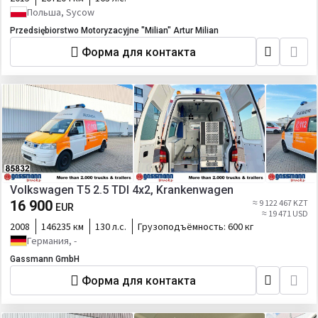
Польша, Sycow
Przedsiębiorstwo Motoryzacyjne "Milian" Artur Milian
Форма для контакта
Volkswagen T5 2.5 TDI 4x2, Krankenwagen
16 900
≈ 9 122 467 KZT
EUR
≈ 19 471 USD
2008
146235 км
130 л.с.
Грузоподъёмность:
600 кг
Германия, -
Gassmann GmbH
Форма для контакта