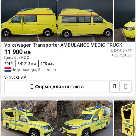
Volkswagen Transporter AMBULANCE MEDIC TRUCK
11 900
≈ 6 423 512 KZT
EUR
≈ 13 710 USD
Цена без НДС
2015
341218 км
179 л.с.
Нидерланды, Schiedam
S-Trucks B.V.
Форма для контакта