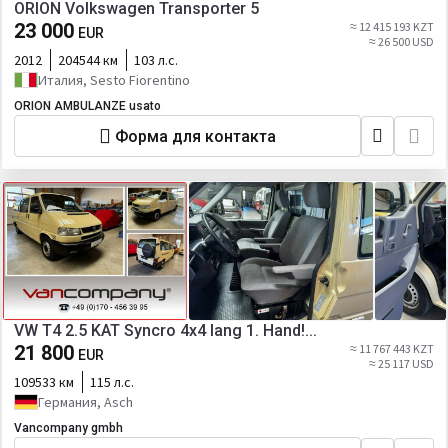
ORION Volkswagen Transporter 5
23 000
≈ 12 415 193 KZT
EUR
≈ 26 500 USD
2012
204544 км
103 л.с.
Италия, Sesto Fiorentino
ORION AMBULANZE usato
Форма для контакта
VW T4 2.5 KAT Syncro 4x4 lang 1. Hand!...
21 800
≈ 11 767 443 KZT
EUR
≈ 25 117 USD
109533 км
115 л.с.
Германия, Asch
Vancompany gmbh