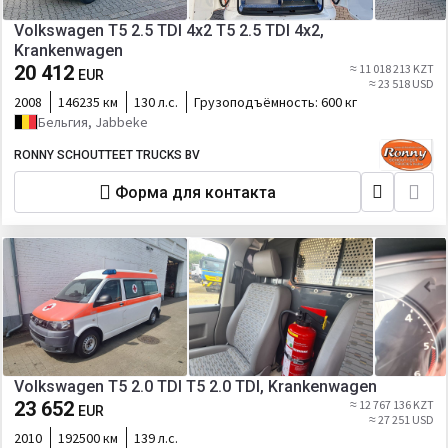
Volkswagen T5 2.5 TDI 4x2 T5 2.5 TDI 4x2,
Krankenwagen
20 412
≈ 11 018 213 KZT
EUR
≈ 23 518 USD
2008
146235 км
130 л.с.
Грузоподъёмность:
600 кг
Бельгия, Jabbeke
RONNY SCHOUTTEET TRUCKS BV
Форма для контакта
Volkswagen T5 2.0 TDI T5 2.0 TDI, Krankenwagen
23 652
≈ 12 767 136 KZT
EUR
≈ 27 251 USD
2010
192500 км
139 л.с.