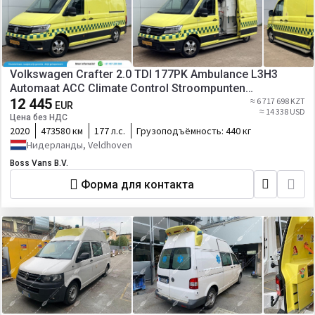
Volkswagen Crafter 2.0 TDI 177PK Ambulance L3H3
Automaat ACC Climate Control Stroompunten
Laadruimte Parkeersensoren
12 445
≈ 6 717 698 KZT
EUR
≈ 14 338 USD
Цена без НДС
2020
473580 км
177 л.с.
Грузоподъёмность:
440 кг
Нидерланды, Veldhoven
Boss Vans B.V.
Форма для контакта