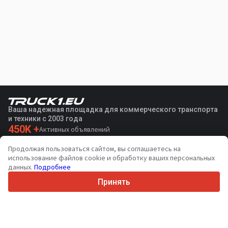
Ваша надежная площадка для коммерческого транспорта
и техники с 2003 года
450K +
Активных объявлений
70+
Стран по всему миру
Продолжая пользоваться сайтом, вы соглашаетесь на
36
Поддерживаемых языков
использование файлов cookie и обработку ваших персональных
данных.
Подробнее
4.7/5
Trustpilot
Принять
Продавцам
Услуги по продвижению