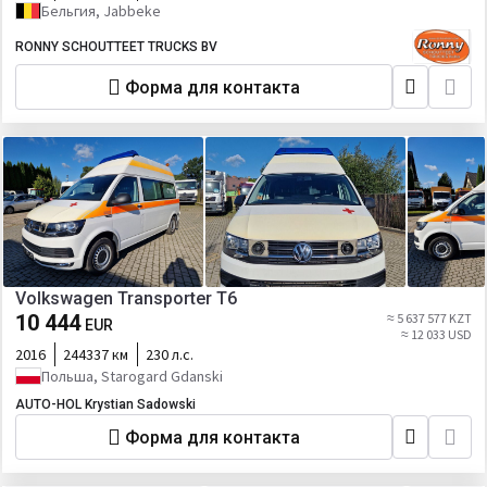
Бельгия, Jabbeke
RONNY SCHOUTTEET TRUCKS BV
Форма для контакта
Volkswagen Transporter T6
10 444
≈ 5 637 577 KZT
EUR
≈ 12 033 USD
2016
244337 км
230 л.с.
Польша, Starogard Gdanski
AUTO-HOL Krystian Sadowski
Форма для контакта