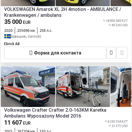
VOLKSWAGEN Amarok XL 2H 4motion - AMBULANCE /
Krankenwagen / ambulans
35 000
≈ 18 892 685 KZT
EUR
≈ 40 326 USD
2020
255696 км
258 л.с.
Швеция, Värmdö
Ebrick AB
Форма для контакта
Volkswagen Crafter Crafter 2.0-163KM Karetka
Ambulans Wyposażony Model 2016
11 607
≈ 6 265 354 KZT
EUR
≈ 13 373 USD
2015
267204 км
163 л.с.