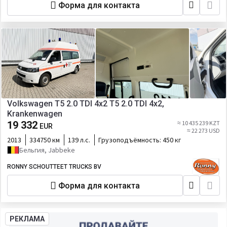
Форма для контакта
Volkswagen T5 2.0 TDI 4x2 T5 2.0 TDI 4x2,
Krankenwagen
19 332
≈ 10 435 239 KZT
EUR
≈ 22 273 USD
2013
334750 км
139 л.с.
Грузоподъёмность:
450 кг
Бельгия, Jabbeke
RONNY SCHOUTTEET TRUCKS BV
Форма для контакта
РЕКЛАМА